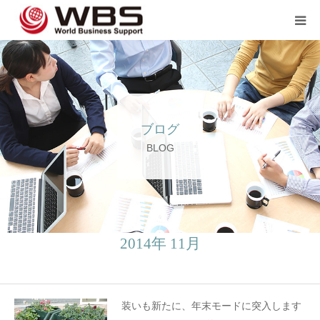
JP TOP
企業のご担当者の方へ
ブログ
スタッフ登録の方へ💖💖
BLOG
企業案内
言語
2014年 11月
装いも新たに、年末モードに突入します