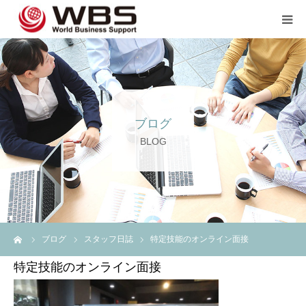
JP TOP
企業のご担当者の方へ
ブログ
スタッフ登録の方へ💖💖
BLOG
企業案内
言語
ーム
ブログ
スタッフ日誌
特定技能のオンライン面接
特定技能のオンライン面接