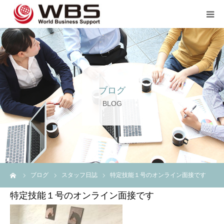
JP TOP
企業のご担当者の方へ
ブログ
スタッフ登録の方へ💖💖
BLOG
企業案内
言語
ーム
ブログ
スタッフ日誌
特定技能１号のオンライン面接です
特定技能１号のオンライン面接です