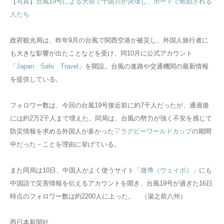
【写真】台風19号による大雨で千曲川が決壊し、ボートで救助される
人たち
政府観光局は、昨年9月の台風で関西空港が被災し、外国人旅行者に
も大きな影響が出たことなどを受け、同10月に公式アカウント
「
Japan Safe Travel
」を開設。台風の進路や交通機関の最新情報
を提供している。
フォロワー数は、今回の台風19号接近前に約7千人だったが、通過後
には約2万2千人まで増えた。同局は、台風の勢力が強く不安を感じて
防災情報を求める外国人が多かった▽
ラグビーワールドカップ
の期間
中だった－ことを理由に挙げている。
また同局は10日、中国人がよく使うサイト「
微博（ウェイボ）
」にも
中国語で災害情報を伝えるアカウントを開き、台風19号が過ぎた16日
時点のフォロワー数は約2200人に上った。 （湯之前八州）
西日本新聞社