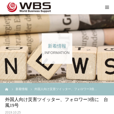
JP TOP
企業のご担当者の方へ
新着情報
スタッフ登録の方へ💖💖
INFORMATION
企業案内
言語
ーム
新着情報
外国人向け災害ツイッター、フォロワー3倍…
外国人向け災害ツイッター、フォロワー3倍に 台
風19号
2019.10.25