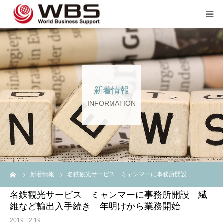
JP TOP
企業のご担当者の方へ
新着情報
スタッフ登録の方へ💖💖
INFORMATION
企業案内
言語
ーム
新着情報
名鉄観光サービス ミャンマーに事務所開設…
名鉄観光サービス ミャンマーに事務所開設 繊
維など輸出入手続き 年明けから業務開始
2019.12.19