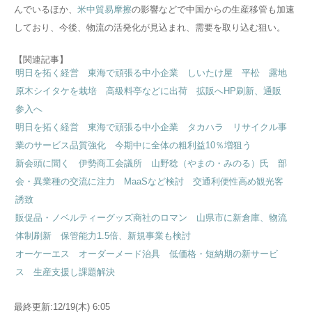
んでいるほか、
米中貿易摩擦
の影響などで中国からの生産移管も加速
しており、今後、物流の活発化が見込まれ、需要を取り込む狙い。
【関連記事】
明日を拓く経営 東海で頑張る中小企業 しいたけ屋 平松 露地
原木シイタケを栽培 高級料亭などに出荷 拡販へHP刷新、通販
参入へ
明日を拓く経営 東海で頑張る中小企業 タカハラ リサイクル事
業のサービス品質強化 今期中に全体の粗利益10％増狙う
新会頭に聞く 伊勢商工会議所 山野稔（やまの・みのる）氏 部
会・異業種の交流に注力 MaaSなど検討 交通利便性高め観光客
誘致
販促品・ノベルティーグッズ商社のロマン 山県市に新倉庫、物流
体制刷新 保管能力1.5倍、新規事業も検討
オーケーエス オーダーメード治具 低価格・短納期の新サービ
ス 生産支援し課題解決
最終更新:12/19(木) 6:05