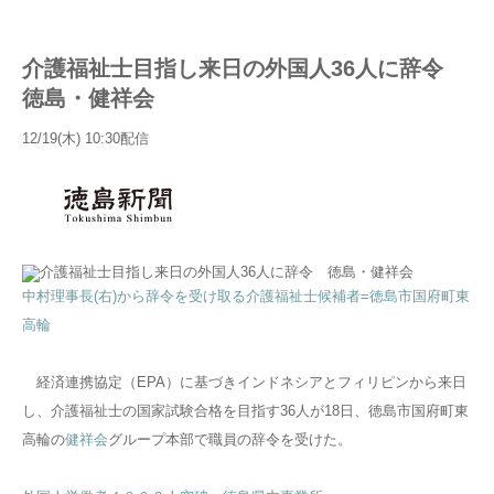
介護福祉士目指し来日の外国人36人に辞令
徳島・健祥会
12/19(木) 10:30配信
中村理事長(右)から辞令を受け取る介護福祉士候補者=徳島市国府町東
高輪
経済連携協定（EPA）に基づきインドネシアとフィリピンから来日
し、介護福祉士の国家試験合格を目指す36人が18日、徳島市国府町東
高輪の
健祥会
グループ本部で職員の辞令を受けた。