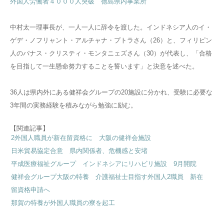
外国人労働者４０００人突破 徳島県内事業所
中村太一理事長が、一人一人に辞令を渡した。インドネシア人のイ・
ゲデ・ノフリャント・アルチャナ・プトラさん（26）と、フィリピン
人のバナス・クリスティ・モンタニェズさん（30）が代表し、「合格
を目指して一生懸命努力することを誓います」と決意を述べた。
36人は県内外にある健祥会グループの20施設に分かれ、受験に必要な
3年間の実務経験を積みながら勉強に励む。
【関連記事】
2外国人職員が新在留資格に 大阪の健祥会施設
日米貿易協定合意 県内関係者、危機感と安堵
平成医療福祉グループ インドネシアにリハビリ施設 9月開院
健祥会グループ大阪の特養 介護福祉士目指す外国人2職員 新在
留資格申請へ
那賀の特養が外国人職員の寮を起工