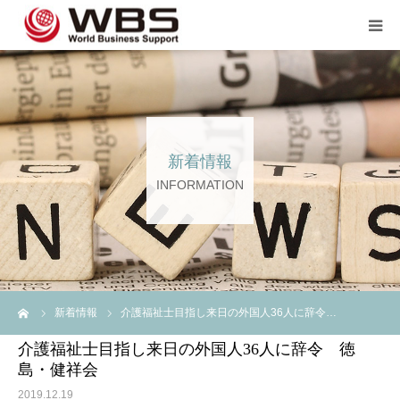
JP TOP
企業のご担当者の方へ
新着情報
スタッフ登録の方へ💖💖
INFORMATION
企業案内
言語
ーム
新着情報
介護福祉士目指し来日の外国人36人に辞令…
介護福祉士目指し来日の外国人36人に辞令 徳
島・健祥会
2019.12.19