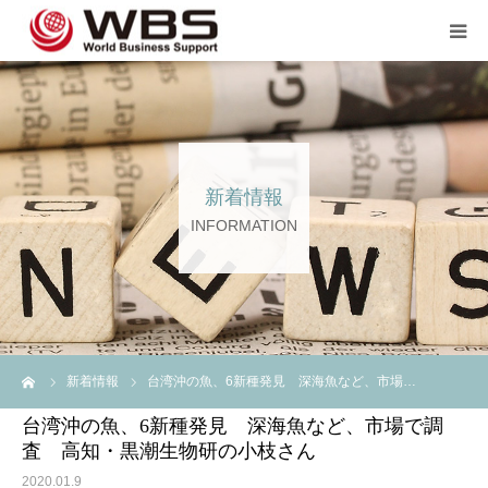
JP TOP
企業のご担当者の方へ
新着情報
スタッフ登録の方へ💖💖
INFORMATION
企業案内
言語
ーム
新着情報
台湾沖の魚、6新種発見 深海魚など、市場…
台湾沖の魚、6新種発見 深海魚など、市場で調
査 高知・黒潮生物研の小枝さん
2020.01.9