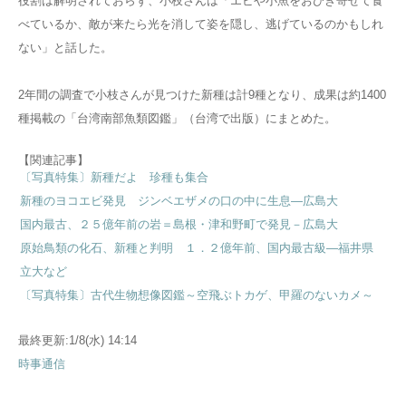
役割は解明されておらず、小枝さんは「エビや小魚をおびき寄せて食
べているか、敵が来たら光を消して姿を隠し、逃げているのかもしれ
ない」と話した。
2年間の調査で小枝さんが見つけた新種は計9種となり、成果は約1400
種掲載の「台湾南部魚類図鑑」（台湾で出版）にまとめた。
【関連記事】
〔写真特集〕新種だよ 珍種も集合
新種のヨコエビ発見 ジンベエザメの口の中に生息―広島大
国内最古、２５億年前の岩＝島根・津和野町で発見－広島大
原始鳥類の化石、新種と判明 １．２億年前、国内最古級―福井県
立大など
〔写真特集〕古代生物想像図鑑～空飛ぶトカゲ、甲羅のないカメ～
最終更新:1/8(水) 14:14
時事通信