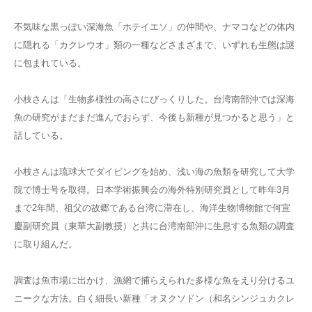
不気味な黒っぽい深海魚「ホテイエソ」の仲間や、ナマコなどの体内
に隠れる「カクレウオ」類の一種などさまざまで、いずれも生態は謎
に包まれている。
小枝さんは「生物多様性の高さにびっくりした。台湾南部沖では深海
魚の研究がまだまだ進んでおらず、今後も新種が見つかると思う」と
話している。
小枝さんは琉球大でダイビングを始め、浅い海の魚類を研究して大学
院で博士号を取得。日本学術振興会の海外特別研究員として昨年3月
まで2年間、祖父の故郷である台湾に滞在し、海洋生物博物館で何宣
慶副研究員（東華大副教授）と共に台湾南部沖に生息する魚類の調査
に取り組んだ。
調査は魚市場に出かけ、漁網で捕らえられた多様な魚をえり分けるユ
ニークな方法。白く細長い新種「オヌクソドン（和名シンジュカクレ