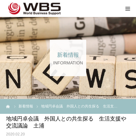
JP TOP
企業のご担当者の方へ
新着情報
スタッフ登録の方へ💖💖
INFORMATION
企業案内
言語
ーム
新着情報
地域円卓会議 外国人との共生探る 生活支…
地域円卓会議 外国人との共生探る 生活支援や
交流議論 土浦
2020.02.20