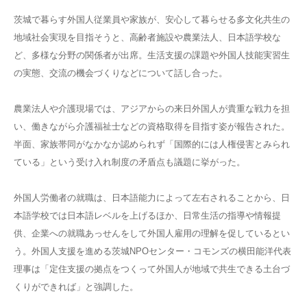
茨城で暮らす外国人従業員や家族が、安心して暮らせる多文化共生の
地域社会実現を目指そうと、高齢者施設や農業法人、日本語学校な
ど、多様な分野の関係者が出席。生活支援の課題や外国人技能実習生
の実態、交流の機会づくりなどについて話し合った。
農業法人や介護現場では、アジアからの来日外国人が貴重な戦力を担
い、働きながら介護福祉士などの資格取得を目指す姿が報告された。
半面、家族帯同がなかなか認められず「国際的には人権侵害とみられ
ている」という受け入れ制度の矛盾点も議題に挙がった。
外国人労働者の就職は、日本語能力によって左右されることから、日
本語学校では日本語レベルを上げるほか、日常生活の指導や情報提
供、企業への就職あっせんをして外国人雇用の理解を促しているとい
う。外国人支援を進める茨城NPOセンター・コモンズの横田能洋代表
理事は「定住支援の拠点をつくって外国人が地域で共生できる土台づ
くりができれば」と強調した。