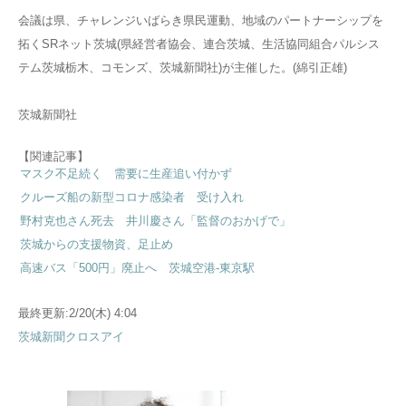
会議は県、チャレンジいばらき県民運動、地域のパートナーシップを
拓くSRネット茨城(県経営者協会、連合茨城、生活協同組合パルシス
テム茨城栃木、コモンズ、茨城新聞社)が主催した。(綿引正雄)
茨城新聞社
【関連記事】
マスク不足続く 需要に生産追い付かず
クルーズ船の新型コロナ感染者 受け入れ
野村克也さん死去 井川慶さん「監督のおかげで」
茨城からの支援物資、足止め
高速バス「500円」廃止へ 茨城空港-東京駅
最終更新:2/20(木) 4:04
茨城新聞クロスアイ