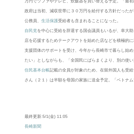
万円でソファやテレビ、炊飯器を買い替える予定。「最初
政府は当初、減収世帯に３０万円を給付する方針だったが
公務員、
生活保護
受給者も含まれることになった。
自民党
を中心に受給を辞退する国会議員もいるが、幸大助
店を応援するためテークアウトを始めた店などを積極的に
支援団体のサポートを受け、今年から長崎市で暮らし始め
たい」としながらも、「全国民にばらまくより、別の使い
住民基本台帳
記載の全員が対象のため、在留外国人も受給
さん（２１）は半額を母国の家族に送金予定。「ベトナム
最終更新:5/1(金) 11:05
長崎新聞