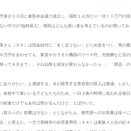
予算が３０日に参院本会議で成立し、国民１人当たり
一律１０万円
の現
ない中での“臨時収入”。県民はどんな使い道を考えているのか聞いてみ
美さん（６６）は現金給付に「全く足りない」とため息をつく。県の要
０万円を合わせても、家賃やカラオケ機器のリース代、光熱費など店の
持って６月まで」。それ以降も状況が変わらなかったら…。「閉店」の
にありがたい」と感謝する。夫が経営する美容室の収入は激減。しかし
。休校中で家にいる子どもたちのため、一日３食の料理に追われる毎日
の給食だけでもあれば助かるんだけど」とぼやいた。
（収入への）影響は少ない」としながらも、都市部への出荷量は徐々に
る」と答えた。一方で長崎市の自営業男性（４４）は家族４人分の計４