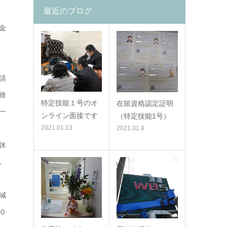
最近のブログ
金
請
維
特定技能１号のオ
在留資格認定証明
一
ンライン面接です
（特定技能1号）
2021.01.13
2021.01.4
休
。
減
０