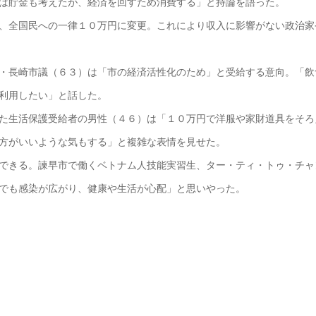
は貯金も考えたが、経済を回すため消費する」と持論を語った。
、全国民への一律１０万円に変更。これにより収入に影響がない政治家
・長崎市議（６３）は「市の経済活性化のため」と受給する意向。「飲
利用したい」と話した。
た生活保護受給者の男性（４６）は「１０万円で洋服や家財道具をそろ
方がいいような気もする」と複雑な表情を見せた。
できる。諫早市で働くベトナム人技能実習生、ター・ティ・トゥ・チャ
でも感染が広がり、健康や生活が心配」と思いやった。