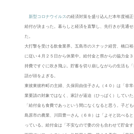
新型コロナウイルス
の経済対策を盛り込んだ本年度補正
給付が決まった。暮らしと経済を直撃し、先行きが見通せ
た。
大打撃を受ける飲食業界。五島市のスナック経営、橋口裕
に従い４月２５日から休業中。給付金と県からの協力金３
持費ですぐに吹き飛ぶ。貯蓄を切り崩しながらの生活も「
語が頭をよぎる。
東彼東彼杵町の主婦、久保田由佳子さん（４０）は「非常
業要請の対象ではなく、家計が逼迫（ひっぱく）していた
「給付金も食費であっという間になくなると思う。子ども
島原市の農業、川田豊一さん（６８）は「よそと比べると
っている。給付金は「不安なので妻の分も合わせて貯金す