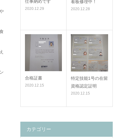
仕事納めです
看板修理中！
2020.12.29
2020.12.28
や
食
え
ン
合格証書
特定技能1号の在留
2020.12.15
資格認定証明
2020.12.15
カテゴリー