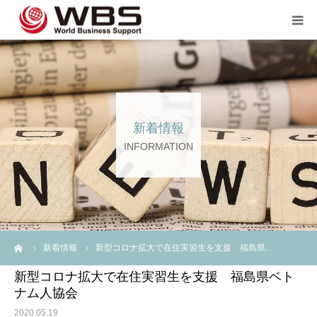
JP TOP
企業のご担当者の方へ
新着情報
スタッフ登録の方へ💖💖
INFORMATION
企業案内
言語
ーム
新着情報
新型コロナ拡大で在住実習生を支援 福島県…
新型コロナ拡大で在住実習生を支援 福島県ベト
ナム人協会
2020.05.19