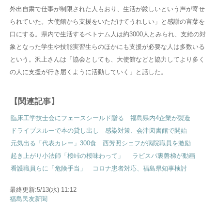
外出自粛で仕事が制限された人もおり、生活が厳しいという声が寄せ
られていた。大使館から支援をいただけてうれしい」と感謝の言葉を
口にする。県内で生活するベトナム人は約3000人とみられ、支給の対
象となった学生や技能実習生らのほかにも支援が必要な人は多数いる
という。沢上さんは「協会としても、大使館などと協力してより多く
の人に支援が行き届くように活動していく」と話した。
【関連記事】
臨床工学技士会にフェースシールド贈る 福島県内4企業が製造
ドライブスルーで本の貸し出し 感染対策、会津図書館で開始
元気出る「代表カレー」300食 西芳照シェフが病院職員を激励
起き上がり小法師「桜峠の桜味わって」 ラビスパ裏磐梯が動画
看護職員らに「危険手当」 コロナ患者対応、福島県知事検討
最終更新:
5/13(水) 11:12
福島民友新聞