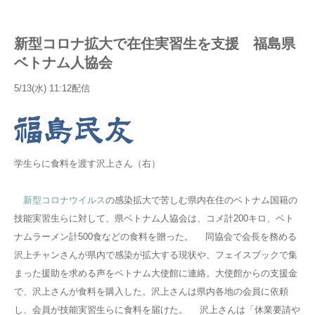
新型コロナ拡大で在住実習生を支援 福島県
ベトナム人協会
5/13(水) 11:12
配信
学生らに食料を渡す沢上さん（右）
新型コロナウイルス
の感染拡大で苦しむ県内在住のベトナム国籍の
技能実習生らに対して、県ベトナム人協会は、コメ計200キロ、ベト
ナムラーメン計500食などの食料を贈った。 同協会で会長を務める
沢上チャンさんが県内で感染が拡大する現状や、フェイスブックで集
まった援助を求める声をベトナム大使館に連絡。大使館からの支援金
で、沢上さんが食料を購入した。沢上さんは県内各地の会員に依頼
し、会員が技能実習生らに食料を届けた。 沢上さんは「休業要請や