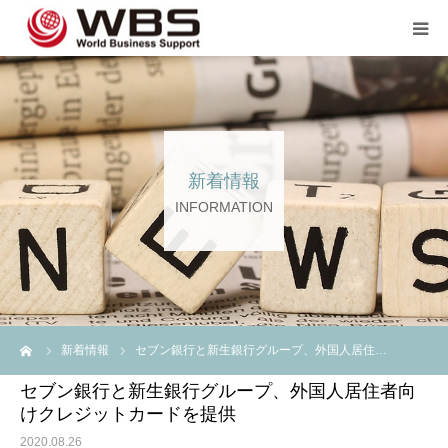
JP TOP
企業のご担当者の方へ
新着情報
スタッフ登録の方へ💖💖
INFORMATION
企業案内
言語
ーム
新着情報
セブン銀行と新生銀行グループ、外国人居住…
セブン銀行と新生銀行グループ、外国人居住者向
けクレジットカードを提供
2020.08.26