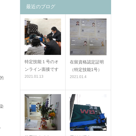
最近のブログ
特定技能１号のオ
在留資格認定証明
ンライン面接です
（特定技能1号）
2021.01.13
2021.01.4
的
染
、