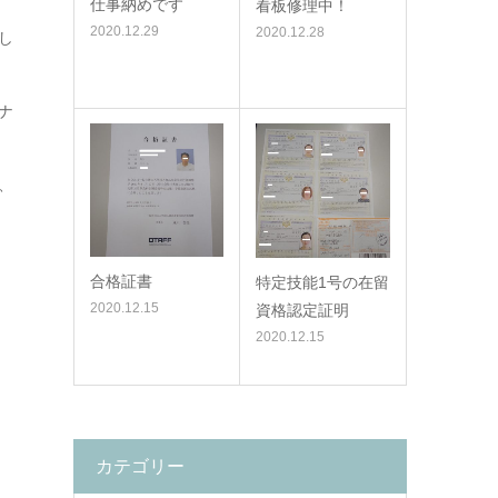
仕事納めです
看板修理中！
2020.12.29
2020.12.28
し
ナ
、
合格証書
特定技能1号の在留
2020.12.15
資格認定証明
2020.12.15
カテゴリー