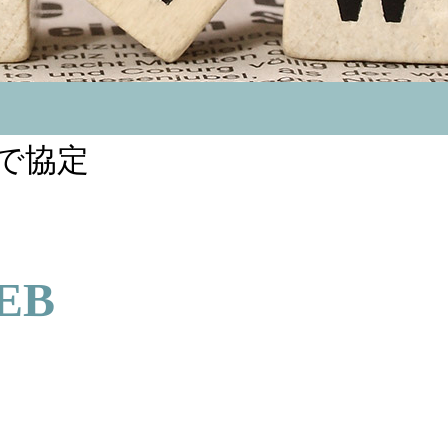
で協定
EB